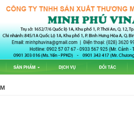
SẢN PHẨM
DỊCH VỤ
ĐỐI TÁC
ẨM