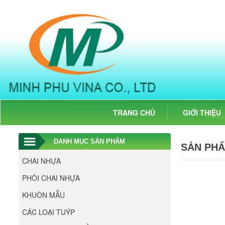
minhphuvina.com
minhphuvina.com
0902 570 767
https://minhphuvina.com/
TRANG CHỦ
GIỚI THIỆU
DANH MỤC SẢN PHẨM
SẢN PH
CHAI NHỰA
PHÔI CHAI NHỰA
KHUÔN MẪU
CÁC LOẠI TUÝP