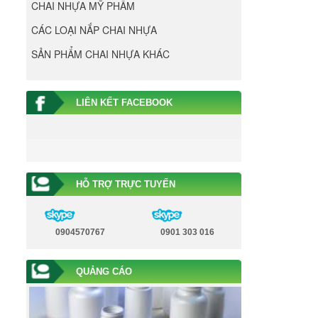
CHAI NHỰA MỸ PHẨM
CÁC LOẠI NẮP CHAI NHỰA
SẢN PHẨM CHAI NHỰA KHÁC
LIÊN KẾT FACEBOOK
HỖ TRỢ TRỰC TUYẾN
0904570767
0901 303 016
QUẢNG CÁO