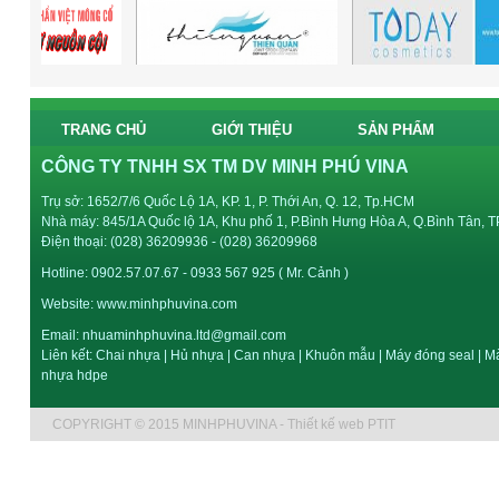
TRANG CHỦ
GIỚI THIỆU
SẢN PHẨM
CÔNG TY TNHH SX TM DV MINH PHÚ VINA
Trụ sở: 1652/7/6 Quốc Lộ 1A, KP. 1, P. Thới An, Q. 12, Tp.HCM
Nhà máy: 845/1A Quốc lộ 1A, Khu phố 1, P.Bình Hưng Hòa A, Q.Bình Tân, 
Điện thoại: (028) 36209936 - (028) 36209968
Hotline: 0902.57.07.67 - 0933 567 925 ( Mr. Cảnh )
Website:
www.minhphuvina.com
Email: nhuaminhphuvina.ltd@gmail.com
Liên kết:
Chai nhựa
|
Hủ nhựa
|
Can nhựa
|
Khuôn mẫu
|
Máy đóng seal
|
Mà
nhựa hdpe
COPYRIGHT © 2015 MINHPHUVINA - Thiết kế web PTIT