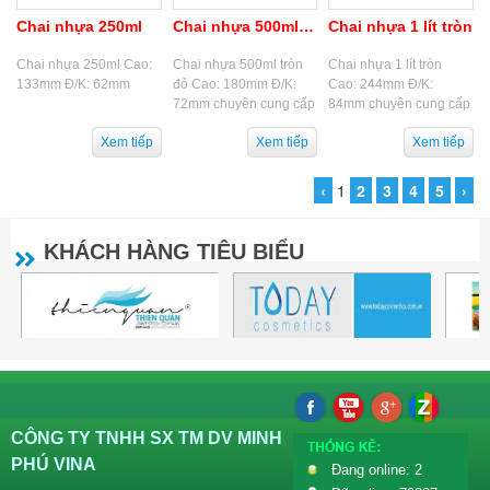
Chai nhựa 250ml
Chai nhựa 500ml tròn đỏ
Chai nhựa 1 lít tròn
Chai nhựa 250ml Cao:
Chai nhựa 500ml tròn
Chai nhựa 1 lít tròn
133mm Đ/K: 62mm
đỏ Cao: 180mm Đ/K:
Cao: 244mm Đ/K:
72mm chuyên cung cấp
84mm chuyên cung cấp
Chai nhựa 500ml tròn
Chai nhựa 1 lít tròn,
đỏ, chai nhựa hdpe,
chai nhựa hdpe, chai
chai nhựa pet, chai
nhựa pet, chai nhựa
nhựa...
bảo vệ...
‹
1
2
3
4
5
›
KHÁCH HÀNG TIÊU BIỂU
CÔNG TY TNHH SX TM DV MINH
PHÚ VINA
Đang online: 2