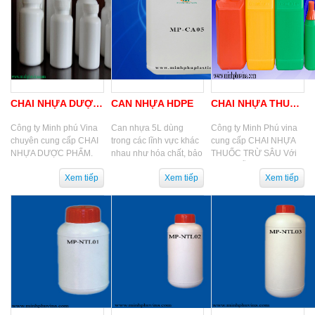
CHAI NHỰA DƯỢC PHẨM
CAN NHỰA HDPE
CHAI NHỰA THUỐC TRỪ SÂU
Công ty Minh phú Vina
Can nhựa 5L dùng
Công ty Minh Phú vina
chuyên cung cấp CHAI
trong các lĩnh vực khác
cung cấp CHAI NHỰA
NHỰA DƯỢC PHẨM.
nhau như hóa chất, bảo
THUỐC TRỪ SÂU Với
với phương trâm đảm
vệ thực vật, dạng phân
nhiều mẫu mã đa dạng
bảo chất lượng - giá cả
bón...được làm từ nhựa
như: loại tròn nắp gati
- dịch vụ. Hy...
HDPE
và không gati, chai...