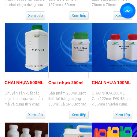
lít, chai nhựa đựng hóa
137mm x 50mm
78mm x 78mm
chất, chai nhựa dược
phẩm, chai nhựa thuốc
trừ sâu, chai...
CHAI NHỰA 500ML
Chai nhựa 250ml
CHAI NHỰA 100ML
Chuyên sản xuất các
Sản phẩm 250ml được
CHAI NHỰA 100ML
loại chai nhựa với mẫu
thiết kế tràng miệng
Cao:122mm Đ/K:48mm
mã và dung tích khác
330ml. Là SP được tạo
x 36mm chuyên cung
nhau: chai nhựa 100ml,
ra từ chất liệu HDPE.
cấp CHAI NHỰA
chai nhựa 250ml, chai
Dùng cho các ngành:
100ML, chai nhựa
nhựa 500ml, chai
Hóa chất, Bảo...
hdpe, chai nhựa pet,
nhựa...
chai nhựa bảo vệ thực...