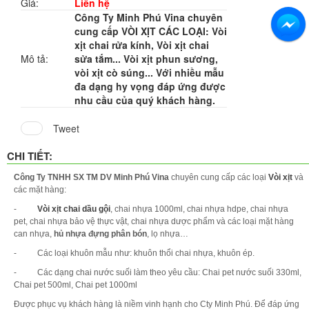
Giá:
Liên hệ
Công Ty Minh Phú Vina chuyên
cung cấp VÒI XỊT CÁC LOẠI: Vòi
xịt chai rửa kính, Vòi xịt chai
Mô tả:
sửa tắm... Vòi xịt phun sương,
vòi xịt cò súng... Với nhiều mẫu
đa dạng hy vọng đáp ứng được
nhu cầu của quý khách hàng.
Tweet
CHI TIẾT:
Công Ty TNHH SX TM DV Minh Phú Vina
chuyên cung cấp các loại
Vòi xịt
và
các mặt hàng:
-
Vòi xịt chai dầu gội
, chai nhựa 1000ml, chai nhựa hdpe, chai nhựa
pet, chai nhựa bảo vệ thực vật, chai nhựa dược phẩm và các loại mặt hàng
can nhựa,
hủ nhựa đựng phân bón
, lọ nhựa…
- Các loại khuôn mẫu như: khuôn thổi chai nhựa, khuôn ép.
- Các dạng chai nước suối làm theo yêu cầu: Chai pet nước suối 330ml,
Chai pet 500ml, Chai pet 1000ml
Được phục vụ khách hàng là niềm vinh hạnh cho Cty Minh Phú. Để đáp ứng