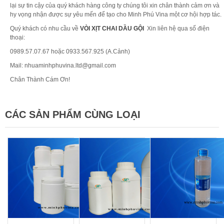
lại sự tin cậy của quý khách hàng công ty chúng tôi xin chân thành cảm ơn và
hy vọng nhận được sự yêu mến để tạo cho Minh Phú Vina một cơ hội hợp tác.
Quý khách có nhu cầu về
VÒI XỊT CHAI DẦU GỘI
Xin liên hệ qua số điện
thoại:
0989.57.07.67
hoặc 0933.567.925 (A.Cảnh)
Mail: nhuaminhphuvina.ltd@gmail.com
Chân Thành Cám Ơn!
CÁC SẢN PHẨM CÙNG LOẠI