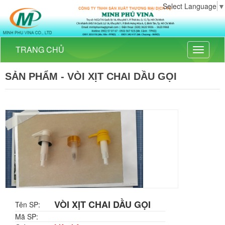
minhphuvina.com
Select Language
▼
minhphuvina.com
0902 570 767
TRANG CHỦ
https://minhphuvina.com/
Toggle
navigati
SẢN PHẨM - VÒI XỊT CHAI DẦU GỌI
VÒI XỊT CHAI DẦU GỌI
Tên SP:
Mã SP: