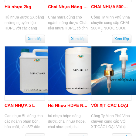
Hủ nhựa 2kg
Chai Nhựa Nông Dược
CHAI NHỰA 500ML NƯỚC SUỐI
Hủ nhựa được SX bằng
Chai nhựa dùng cho
Công Ty Minh Phú Vina
những nguyên liệu
ngành nông dược. Chất
chuyên cung cấp CHAI
HDPE với các dạng
liệu nhựa HDPE, có tính
500ML NƯỚC SUỐI.
dung tích khác nhau
bền cơ học cao, chịu
Với mẫu mã đa dạng và
như hủ nhựa 250gram,
nhiệt tốt và phù hợp cho
nhiều dung tích khác
hủ nhựa 500gram, hủ...
nhiều thành...
nhau, hy vọng công ty...
CAN NHỰA 5 L
Hủ Nhựa HDPE Nông Dược
VÒI XỊT CÁC LOẠI
Can nhựa 5L dùng cho
hủ nhựa hdpe nông
Công Ty Minh Phú Vina
các ngành phân bón,
dược, chai nhựa hdpe,
chuyên cung cấp VÒI
hóa chất, các S/P đặc
chai nhựa pet, chai
XỊT CÁC LOẠI: Vòi xịt
thù trong ngành dược
nhựa bảo vệ thực vật,
chai rửa kính, Vòi xịt