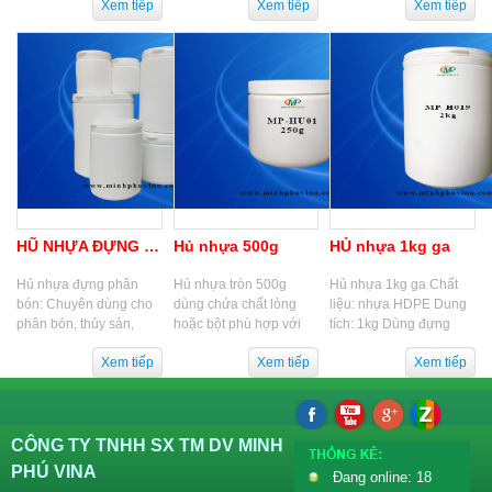
phẩm...
chai nhựa dược phẩm
chai sửa tắm... Vòi xịt
và các loại mặt...
phun sương,...
HŨ NHỰA ĐỰNG PHÂN BÓN
Hủ nhựa 500g
HỦ nhựa 1kg ga
Hủ nhựa đựng phân
Hủ nhựa tròn 500g
Hủ nhựa 1kg ga Chất
bón: Chuyên dùng cho
dùng chứa chất lỏng
liệu: nhựa HDPE Dung
phân bón, thủy sản,
hoặc bột phù hợp với
tích: 1kg Dùng đựng
nông dược... Loại 250g,
nhiều ngành như hóa
thuốc bảo vệ thực vật,
500g dạng tròn và
chất, nông dược, thuốc
thuốc thú y, hóa chất,...
vuông, 1kg nắp gati,...
thú y
CÔNG TY TNHH SX TM DV MINH
PHÚ VINA
Đang online: 18