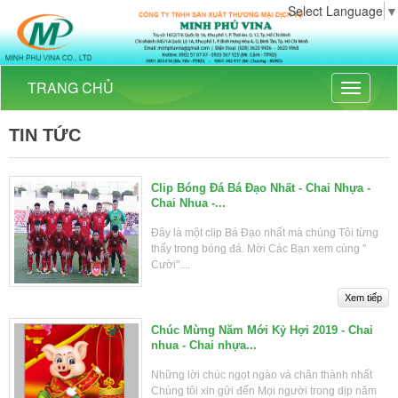
minhphuvina.com
Select Language
▼
minhphuvina.com
0902 570 767
TRANG CHỦ
https://minhphuvina.com/
Toggle
navigati
TIN TỨC
Clip Bóng Đá Bá Đạo Nhất - Chai Nhựa -
Chai Nhua -...
Đây là một clip Bá Đạo nhất mà chúng Tôi từng
thấy trong bóng đá. Mời Các Bạn xem cùng "
Cười"....
Chúc Mừng Năm Mới Kỷ Hợi 2019 - Chai
nhua - Chai nhựa...
Những lời chúc ngọt ngào và chân thành nhất
Chúng tôi xin gửi đến Mọi người trong dịp năm