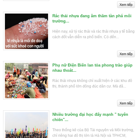
Rác thải nhựa đang âm thầm tàn phá môi
trường...
Hiện nay, xử lý rác thải và rác thải nhựa y tế bằng
cách đốt vẫn diễn ra phổ biến. Có đến...
Phụ nữ Điện Biên lan tỏa phong trào giúp
nhau thoát...
Rác thải nhựa không chỉ xuất hiện ở các khu đô
thị, thành phố lớn đông đúc dân cư. Mà đã...
Nhiều trường đại học đẩy mạnh " tuyên
chiến"...
Theo thống kê của Bộ Tài nguyên và Môi trường,
chỉ riêng hai đô thị lớn là Hà Nội và TPHCM,