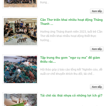
trung...
Cần Thơ triển khai nhiều hoạt động Tháng
Thanh ...
Hưởng ứng Tháng thanh niên 2023, tuổi trẻ Cần
Thơ đã triển khai nhiều hoạt động thiết thực
hướng...
Tập trung thu gom "ngư cụ ma" để giảm
thiểu rác...
Hội thảo góp ý báo cáo tổng kết “Nghiên cứu, đề
xuất cơ chế khuyến khích thu đổi, tái chế...
Tái chế rác thải nhựa có những lợi ích gì?