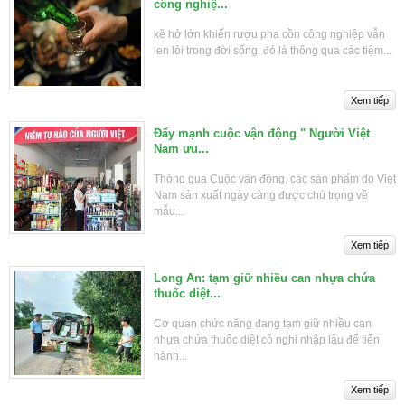
công nghiệ...
kẽ hở lớn khiến rượu pha cồn công nghiệp vẫn
len lỏi trong đời sống, đó là thông qua các tiệm...
Đẩy mạnh cuộc vận động " Người Việt
Nam ưu...
Thông qua Cuộc vận động, các sản phẩm do Việt
Nam sản xuất ngày càng được chú trọng về
mẫu...
Long An: tạm giữ nhiều can nhựa chứa
thuốc diệt...
Cơ quan chức năng đang tạm giữ nhiều can
nhựa chứa thuốc diệt cỏ nghi nhập lậu để tiến
hành...