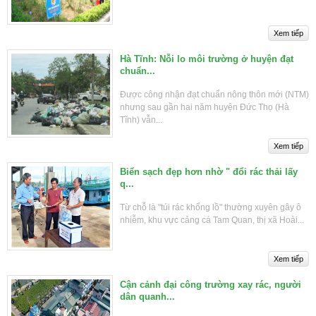
Hà Tĩnh: Nỗi lo môi trường ở huyện đạt
chuẩn...
Được công nhận đạt chuẩn nông thôn mới (NTM)
nhưng sau gần hai năm huyện Đức Thọ (Hà
Tĩnh) vẫn...
Biển sạch đẹp hơn nhờ " đổi rác thải lấy
q...
Từ chỗ là "túi rác khổng lồ" thường xuyên gây ô
nhiễm, khu vực cảng cá Tam Quan, thị xã Hoài...
Cận cảnh đại công trường xay rác, người
dân quanh...