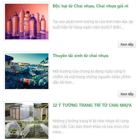
Độc hại từ Chai nhựa, Chai nhựa giá rẻ
Tại sao phát minh tưởng là của thời hiện đại, lại
xuất hiện từ hàng ngàn năm trước? Biến...
Thuyền tái sinh từ chai nhựa
Môi trường của chúng ta đang ngày càng ô
nhiễm và một trong những nguyên nhân chính
dẫn tới tình...
12 Ý TƯỞNG TRANG TRÍ TỪ CHAI NHỰA
Những ý tưởng trang trí từ chai nhựa vô cùng
đẹp mắt, Các bạn tham khảo và lựa chọn cho
mình...