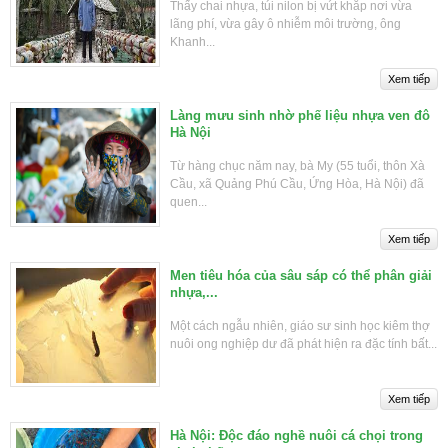
Thấy chai nhựa, túi nilon bị vứt khắp nơi vừa
lãng phí, vừa gây ô nhiễm môi trường, ông
Khanh...
Làng mưu sinh nhờ phế liệu nhựa ven đô
Hà Nội
Từ hàng chục năm nay, bà My (55 tuổi, thôn Xà
Cầu, xã Quảng Phú Cầu, Ứng Hòa, Hà Nội) đã
quen...
Men tiêu hóa của sâu sáp có thể phân giải
nhựa,...
Một cách ngẫu nhiên, giáo sư sinh học kiêm thợ
nuôi ong nghiệp dư đã phát hiện ra đặc tính bất...
Hà Nội: Độc đáo nghề nuôi cá chọi trong