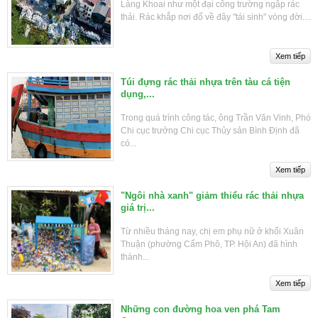
Làng Khoai như một đại công trường ngập rác
thải. Rác khắp nơi đổ về đây "tái sinh" vòng đời....
Túi đựng rác thải nhựa trên tàu cá tiện
dụng,...
Trong quá trình công tác, ông Trần Văn Vinh, Phó
Chi cục trưởng Chi cục Thủy sản Bình Định đã
có...
"Ngôi nhà xanh" giảm thiểu rác thải nhựa
giá trị...
Từ nhiều tháng nay, chị em phụ nữ ở khối Xuân
Thuận (phường Cẩm Phô, TP. Hội An) đã hình
thành...
Những con đường hoa ven phá Tam