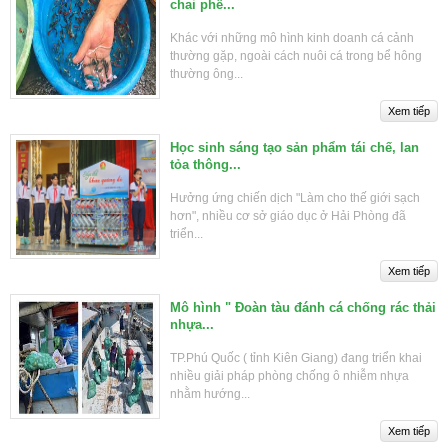
chai phế...
Khác với những mô hình kinh doanh cá cảnh
thường gặp, ngoài cách nuôi cá trong bể hông
thường ông...
Học sinh sáng tạo sản phẩm tái chế, lan
tỏa thông...
Hưởng ứng chiến dịch "Làm cho thế giới sạch
hơn", nhiều cơ sở giáo dục ở Hải Phòng đã
triển...
Mô hình " Đoàn tàu đánh cá chống rác thải
nhựa...
TP.Phú Quốc ( tỉnh Kiên Giang) đang triển khai
nhiều giải pháp phòng chống ô nhiễm nhựa
nhằm hướng...