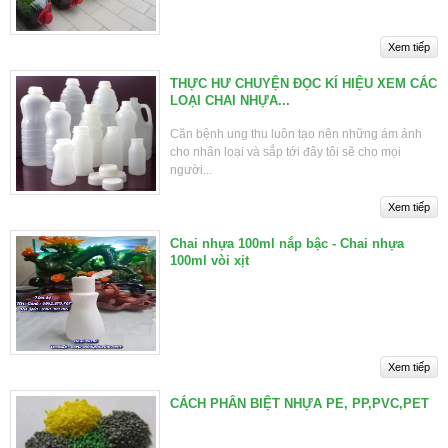
THỰC HƯ CHUYỆN ĐỌC KÍ HIỆU XEM CÁC
LOẠI CHAI NHỰA...
Căn bệnh ung thu luôn tạo nên những ám ảnh
cho nhân loại và sắp tới đây tôi sẽ cho mọi
người...
Chai nhựa 100ml nắp bậc - Chai nhựa
100ml vòi xịt
CÁCH PHÂN BIỆT NHỰA PE, PP,PVC,PET