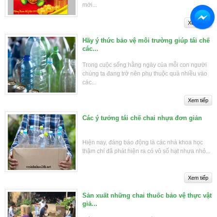
mới...
Hãy ý thức bảo vệ môi trường giúp tái chế
các...
Trong cuộc sống hằng ngày của mỗi con người
chúng ta đang trở nên phụ thuộc quá nhiều vào
các...
Các ý tưởng tái chế chai nhựa đơn giản
Hiện nay, đáng báo động là các nhà khoa học
thậm chí đã phát hiện ra có vô số hạt nhựa nhỏ...
Sản xuất những chai thuốc bảo vệ thực vật
giả...