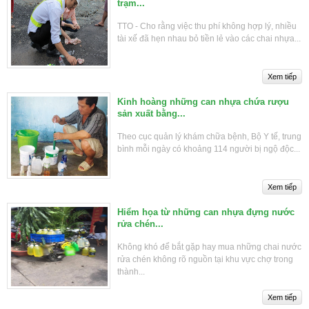
trạm...
TTO - Cho rằng việc thu phí không hợp lý, nhiều
tài xế đã hẹn nhau bỏ tiền lẻ vào các chai nhựa...
Kinh hoàng những can nhựa chứa rượu
sản xuất bằng...
Theo cục quản lý khám chữa bệnh, Bộ Y tế, trung
bình mỗi ngày có khoảng 114 người bị ngộ độc...
Hiểm họa từ những can nhựa đựng nước
rửa chén...
Không khó để bắt gặp hay mua những chai nước
rửa chén không rõ nguồn tại khu vực chợ trong
thành...