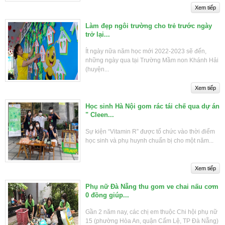
Làm đẹp ngôi trường cho trẻ trước ngày
trở lại...
Ít ngày nữa năm học mới 2022-2023 sẽ đến,
những ngày qua tại Trường Mầm non Khánh Hải
(huyện...
Học sinh Hà Nội gom rác tái chế qua dự án
" Cleen...
Sự kiện “Vitamin R” được tổ chức vào thời điểm
học sinh và phụ huynh chuẩn bị cho một năm...
Phụ nữ Đà Nẵng thu gom ve chai nấu cơm
0 đồng giúp...
Gần 2 năm nay, các chị em thuộc Chi hội phụ nữ
15 (phường Hòa An, quận Cẩm Lệ, TP Đà Nẵng)