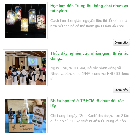
Học làm đèn Trung thu bằng chai nhựa và
túi nylon...
Cách làm đơn giản, nguyên liệu thì dễ kiếm, mà
hơn hết các bé có thể tham gia tự làm đồ chơi...
Thúc đẩy nghiên cứu nhằm giảm thiểu tác
động...
Ngày 17/8, tại Hà Nội, Đối tác hành động về
Nhựa và Sức khỏe (PHA) cùng với FHI 360 đồng
tổ...
Nhiều bạn trẻ ở TP.HCM tổ chức đổi rác
lấy...
Chỉ trong 1 ngày, "Gen Xanh" thu được hơn 2 tấn
quần áo cũ, 500kg thiết bị điện tử, 20kg vỏ hộp...