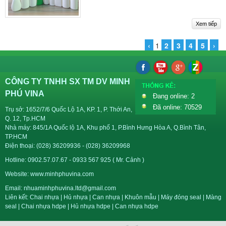
‹
1
2
3
4
5
›
CÔNG TY TNHH SX TM DV MINH
PHÚ VINA
Đang online: 2
Đã online: 70529
Trụ sở: 1652/7/6 Quốc Lộ 1A, KP. 1, P. Thới An,
Q. 12, Tp.HCM
Nhà máy: 845/1A Quốc lộ 1A, Khu phố 1, P.Bình Hưng Hòa A, Q.Bình Tân,
TP.HCM
Điện thoại: (028) 36209936 - (028) 36209968
Hotline: 0902.57.07.67 - 0933 567 925 ( Mr. Cảnh )
Website:
www.minhphuvina.com
Email: nhuaminhphuvina.ltd@gmail.com
Liên kết:
Chai nhựa
|
Hủ nhựa
|
Can nhựa
|
Khuôn mẫu
|
Máy đóng seal
|
Màng
seal
|
Chai nhựa hdpe
|
Hủ nhựa hdpe
|
Can nhựa hdpe