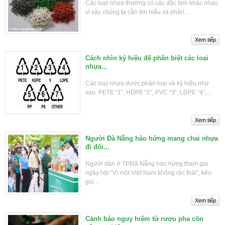
Các loại nhựa thường có các đặc tính khác nhau
vì vậy chúng ta cần tìm hiểu và phân...
Cách nhìn ký hiệu để phân biệt các loại
nhựa...
Các loại nhựa được phân loại và ký hiệu như
sau: PETE “1”, HDPE “2”, PVC “3”, LDPE “4”,...
Người Đà Nẵng hào hứng mang chai nhựa
đi đổi...
Người dân ở TP.Đà Nẵng hào hứng tham gia
ngày hội “Vì một Việt Nam không rác thải”, kêu
gọi...
Cảnh báo nguy hiểm từ rượu pha cồn