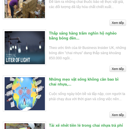
Để làm ra những chai thuốc bảo vệ thực vật giả,
các đối tượng đã lấy hóa chất chiết xuất...
Thắp sáng hàng trăm nghìn hộ nghèo
bằng bóng đèn...
Theo ước tính của tờ Business Insider UK, những
bóng đèn "chai nhựa" đang thắp sáng khoảng
850.000 ngôi...
Những mẹo vặt sống không cần bao bì
chai nhựa,...
Cuộc sống ngày bộn bề và tấp nập, con người ta
phải chạy đua với thời gian và công việc nên...
Tài xế nhét tiền lẻ trong chai nhựa trả phí