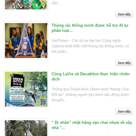
vẫn...
Thùng rác thông minh được hỗ trợ AI tự
phân loại...
VietTimes – Các kỹ sư đại học Công nghệ
Sydney phát triển một thùng rác thông minh, có
thể phân...
Cùng LaVie và Decathlon thực hiện chiến
dịch
Thông qua Thách thức Green Activ "Mang Chai -
Đổi áo", những người yêu thích vận động được
khuyến...
" Dị nhân" nhặt hàng vạn chai nhựa về xây
nhà "...