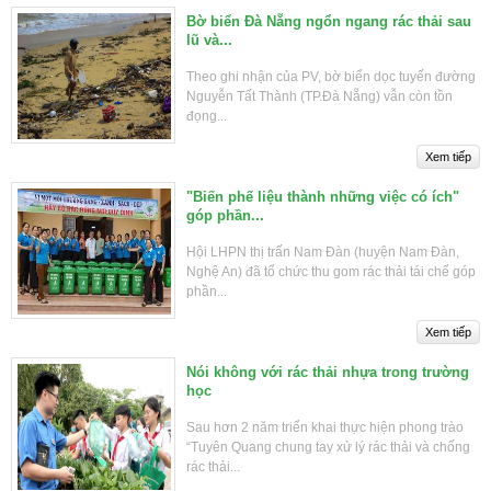
Bờ biển Đà Nẵng ngổn ngang rác thải sau
lũ và...
Theo ghi nhận của PV, bờ biển dọc tuyến đường
Nguyễn Tất Thành (TP.Đà Nẵng) vẫn còn tồn
đọng...
"Biến phế liệu thành những việc có ích"
góp phần...
Hội LHPN thị trấn Nam Đàn (huyện Nam Đàn,
Nghệ An) đã tổ chức thu gom rác thải tái chế góp
phần...
Nói không với rác thải nhựa trong trường
học
Sau hơn 2 năm triển khai thực hiện phong trào
“Tuyên Quang chung tay xử lý rác thải và chống
rác thải...