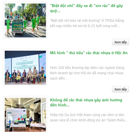
"Biệt đội nhí" đẩy xe đi "xin rác" để gây
quỹ...
"Biệt đội nhí bảo vệ môi trường" ở TP.Đà Nẵng
kết nạp nhiều trẻ em từ 6-15 tuổi rong ruổi...
Mô hình " thủ tiêu" rác thải nhựa ở Hội An
Hơn 100 tiểu thương đại diện các ngành hàng
kinh doanh tại chợ Hội An đã mang chai nhựa
sạch đến...
Không để rác thải nhựa gây ảnh hưởng
đến hình...
Hiệp hội Du lịch Việt Nam cùng các đơn vị liên
quan vừa tổ chức khởi động dự án “Giảm thiểu...