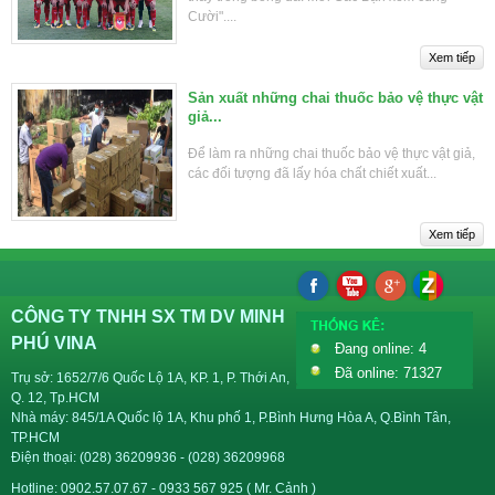
Cười"....
Sản xuất những chai thuốc bảo vệ thực vật
giả...
Để làm ra những chai thuốc bảo vệ thực vật giả,
các đối tượng đã lấy hóa chất chiết xuất...
CÔNG TY TNHH SX TM DV MINH
PHÚ VINA
Đang online: 4
Đã online: 71327
Trụ sở: 1652/7/6 Quốc Lộ 1A, KP. 1, P. Thới An,
Q. 12, Tp.HCM
Nhà máy: 845/1A Quốc lộ 1A, Khu phố 1, P.Bình Hưng Hòa A, Q.Bình Tân,
TP.HCM
Điện thoại: (028) 36209936 - (028) 36209968
Hotline: 0902.57.07.67 - 0933 567 925 ( Mr. Cảnh )