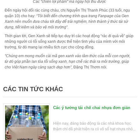
Các "chiến lợi phẩm" mà ngày hội thu được
Đến ngày hội đổi rác cùng cháu, chị Nguyễn Thị Thanh Phúc (33 tuổi, ngụ
quận 10) cho hay:
“Tôi biết đến chương trình qua trang Fanpage của Gen
Xanh nên muốn đưa cháu tới đây để trải nghiệm, hình thành ý thức tái sử
dụng, tiết kiệm và bảo vệ môi trường”.
Thời gian tới, Gen Xanh sẽ tiếp tục duy trì các hoạt động “rác đi quà về” giúp
những người có lối sống xanh được thể hiện tình yêu của mình với môi
trường, từ đó mang lại nhiều tích cực cho cộng đồng.
"Chúng em mong muốn cài mã gen xanh vào tâm thức của mỗi con người,
từ đó góp phần lan tỏa lối sống xanh, hạn chế rác thải ra môi trường, giúp
cho Việt Nam ngày càng sạch đẹp hơn”,
Đặng Thị Thơm nói.
CÁC TIN TỨC KHÁC
Các ý tưởng tái chế chai nhựa đơn giản
Hiện nay, đáng báo động là các nhà khoa học
thậm chí đã phát hiện ra có vô số hạt nhựa nhỏ...