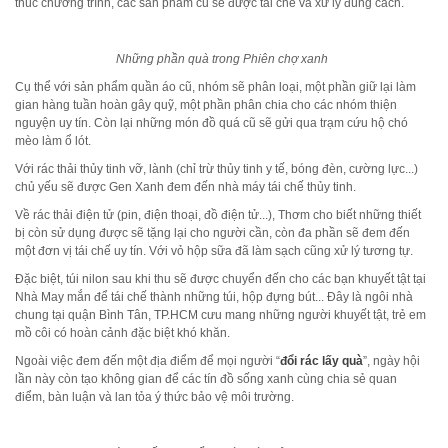
thúc chương trình, các sản phẩm cũ sẽ được tái chế và xử lý đúng cách.
Những phần quà trong Phiên chợ xanh
Cụ thể với sản phẩm quần áo cũ, nhóm sẽ phân loại, một phần giữ lại làm
gian hàng tuần hoàn gây quỹ, một phần phân chia cho các nhóm thiện
nguyện uy tín. Còn lại những món đồ quá cũ sẽ gửi qua trạm cứu hộ chó
mèo làm ổ lót.
Với rác thải thủy tinh vỡ, lành (chỉ trừ thủy tinh y tế, bóng đèn, cường lực...)
chủ yếu sẽ được Gen Xanh đem đến nhà máy tái chế thủy tinh.
Về rác thải điện tử (pin, điện thoại, đồ điện tử...), Thơm cho biết những thiết
bị còn sử dụng được sẽ tặng lại cho người cần, còn đa phần sẽ đem đến
một đơn vị tái chế uy tín. Với vỏ hộp sữa đã làm sạch cũng xử lý tương tự.
Đặc biệt, túi nilon sau khi thu sẽ được chuyển đến cho các bạn khuyết tật tại
Nhà May mắn để tái chế thành những túi, hộp đựng bút... Đây là ngôi nhà
chung tại quận Bình Tân, TP.HCM cưu mang những người khuyết tật, trẻ em
mồ côi có hoàn cảnh đặc biệt khó khăn.
Ngoài việc đem đến một địa điểm để mọi người “
đổi rác lấy quà
”, ngày hội
lần này còn tạo không gian để các tín đồ sống xanh cùng chia sẻ quan
điểm, bàn luận và lan tỏa ý thức bảo vệ môi trường.