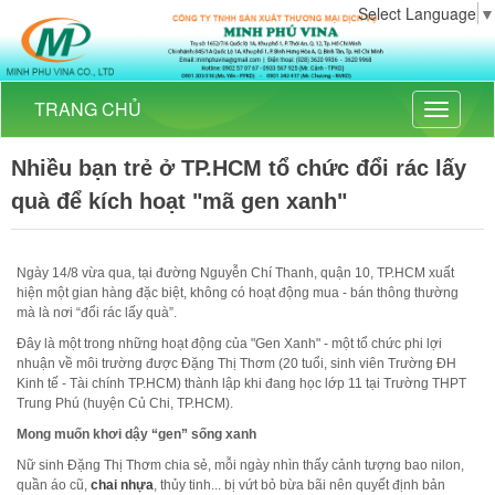
minhphuvina.com
Select Language
▼
minhphuvina.com
0902 570 767
TRANG CHỦ
https://minhphuvina.com/
Toggle
navigati
Nhiều bạn trẻ ở TP.HCM tổ chức đổi rác lấy
quà để kích hoạt "mã gen xanh"
Ngày 14/8 vừa qua, tại đường Nguyễn Chí Thanh, quận 10, TP.HCM xuất
hiện một gian hàng đặc biệt, không có hoạt động mua - bán thông thường
mà là nơi “đổi rác lấy quà”.
Đây là một trong những hoạt động của "Gen Xanh" - một tổ chức phi lợi
nhuận về môi trường được Đặng Thị Thơm (20 tuổi, sinh viên Trường ĐH
Kinh tế - Tài chính TP.HCM) thành lập khi đang học lớp 11 tại Trường THPT
Trung Phú (huyện Củ Chi, TP.HCM).
Mong muốn khơi dậy “gen” sống xanh
Nữ sinh Đặng Thị Thơm chia sẻ, mỗi ngày nhìn thấy cảnh tượng bao nilon,
quần áo cũ,
chai nhựa
, thủy tinh... bị vứt bỏ bừa bãi nên quyết định bản