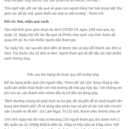
ống hút gạo, ống hút tre, các sản phẩm từ xơ mướp, mo cau…
“Em nghĩ việc đổi rác lấy quà sẽ giúp mọi người hăng hái hơn trong việc thu
gom rác để tái chế, giảm thiểu rác thải ra môi trường”,
Thơm nói.
Đổi rác thải, nhận quà xanh
Sau một thời gian gián đoạn do dịch COVID-19, ngày 14/8 vừa qua, tại
quận 10, Ngày hội đổi rác lấy quà và Phiên chợ xanh của Gen Xanh đã
quay trở lại, thu hút nhiều người dân tham gia.
Tại ngày hội, rác sau khi đem đến sẽ được cân và quy đổi thành các đơn vị
Gen. Tùy thuộc vào số đơn vị Gen, người tham gia sẽ đổi lấy các sản phẩm
xanh tương ứng.
Rác sau khi mang tới được quy đổi tương ứng
.
Để đa dạng phần quà cho người dân, Thơm đã "gõ cửa" từng công ty sản
xuất sản phẩm thân thiện với môi trường để mời gọi hợp tác. Với những chi
phí còn lại, các thành viên nhóm đều tự bỏ tiền túi đóng góp.
“Bình thường chúng tôi phải thuê xe ba gác để chuyển đồ từ dưới huyện lên
trung tâm thành phố, rồi từ trung tâm phân loại và gửi đi các nơi nên chi phí
vận chuyển là rất lớn
”, chị Lâm Ngọc Tú (32 tuổi, thành viên nhóm) chia sẻ.
Ước tính ngày hội lần này có khoảng 100 người tham gia, thu được hơn 2
tấn quần áo cũ, 500kg thiết bị điện tử, 20kg vỏ hộp sữa và 10kg nilon. Kết