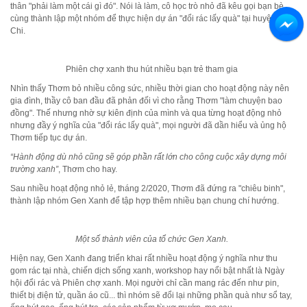
thân "phải làm một cái gì đó". Nói là làm, cô học trò nhỏ đã kêu gọi bạn bè
cùng thành lập một nhóm để thực hiện dự án "đổi rác lấy quà" tại huyện Củ
Chi.
Phiên chợ xanh thu hút nhiều bạn trẻ tham gia
Nhìn thấy Thơm bỏ nhiều công sức, nhiều thời gian cho hoạt động này nên
gia đình, thầy cô ban đầu đã phản đối vì cho rằng Thơm "làm chuyện bao
đồng". Thế nhưng nhờ sự kiên định của mình và qua từng hoạt động nhỏ
nhưng đầy ý nghĩa của "đổi rác lấy quà", mọi người đã dần hiểu và ủng hộ
Thơm tiếp tục dự án.
“Hành động dù nhỏ cũng sẽ góp phần rất lớn cho công cuộc xây dựng môi
trường xanh”
, Thơm cho hay.
Sau nhiều hoạt động nhỏ lẻ, tháng 2/2020, Thơm đã đứng ra "chiêu binh",
thành lập nhóm Gen Xanh để tập hợp thêm nhiều bạn chung chí hướng.
Một số thành viên của tổ chức Gen Xanh.
Hiện nay, Gen Xanh đang triển khai rất nhiều hoạt động ý nghĩa như thu
gom rác tại nhà, chiến dịch sống xanh, workshop hay nổi bật nhất là Ngày
hội đổi rác và Phiên chợ xanh. Mọi người chỉ cần mang rác đến như pin,
thiết bị điện tử, quần áo cũ... thì nhóm sẽ đổi lại những phần quà như sổ tay,